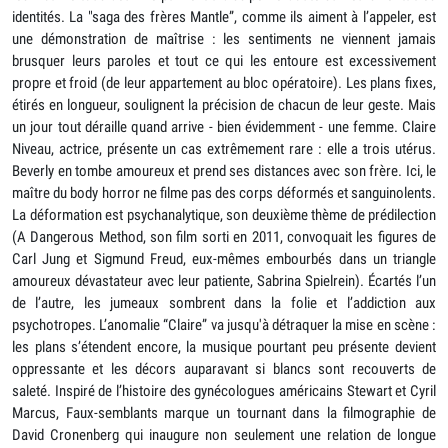
identités. La "saga des frères Mantle”, comme ils aiment à l’appeler, est
une démonstration de maîtrise : les sentiments ne viennent jamais
brusquer leurs paroles et tout ce qui les entoure est excessivement
propre et froid (de leur appartement au bloc opératoire). Les plans fixes,
étirés en longueur, soulignent la précision de chacun de leur geste. Mais
un jour tout déraille quand arrive - bien évidemment - une femme. Claire
Niveau, actrice, présente un cas extrêmement rare : elle a trois utérus.
Beverly en tombe amoureux et prend ses distances avec son frère. Ici, le
maître du body horror ne filme pas des corps déformés et sanguinolents.
La déformation est psychanalytique, son deuxième thème de prédilection
(A Dangerous Method, son film sorti en 2011, convoquait les figures de
Carl Jung et Sigmund Freud, eux-mêmes embourbés dans un triangle
amoureux dévastateur avec leur patiente, Sabrina Spielrein). Écartés l’un
de l’autre, les jumeaux sombrent dans la folie et l’addiction aux
psychotropes. L’anomalie “Claire” va jusqu'à détraquer la mise en scène :
les plans s’étendent encore, la musique pourtant peu présente devient
oppressante et les décors auparavant si blancs sont recouverts de
saleté. Inspiré de l’histoire des gynécologues américains Stewart et Cyril
Marcus, Faux-semblants marque un tournant dans la filmographie de
David Cronenberg qui inaugure non seulement une relation de longue