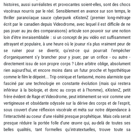
histoires, aussi surréalistes et provocantes soient-elles, sont des chocs
viscéraux nourris par le réel. Sensiblement en avance sur son temps, le
thriller paranoïaque sauce cyberpunk eXistenZ (premier long-métrage
écrit par le canadien depuis Videodrome, avec lequel il est difficile de ne
pas jouer au jeu des comparaisons) articule son pouvoir sur une notion
loin d'être invraisemblable : si un concept de jeu vidéo est suffisamment
attrayant et populaire, à une heure où le joueur n'a plus vraiment peur de
se ruiner pour se divertir, qu'est-ce qui pourrait l'empêcher
d'organiquement s'y brancher pour y jouer, par un orifice - ou autre -
directement issu de son propre corps ? Libre arbitre oblige, absolument
rien aujourd'hui, et encore moins dans un futur proche et hypothétique
comme le film le dépeint... Trip onirique et fantasmé, moins alarmiste que
fasciné par une technologie en constante évolution (mais qui restera
inférieur à la biologie, et donc au corps et à l'homme), eXistenZ, petit
frère évident de Rage et Videodrome, peut intimement se voir comme une
vertigineuse et obsédante odyssée sur la dérive des corps et de l'esprit,
sous couvert d'une réflexion viscérale et méta sur notre dépendance à
l'interactivité au coeur d'une réalité presque prophétique. Mais cela serait
presque réduire la portée folle d'une œuvre qui, au-delà de toutes ses
belles qualités, tant formelles qu'intratextuelles, trouve toute sa