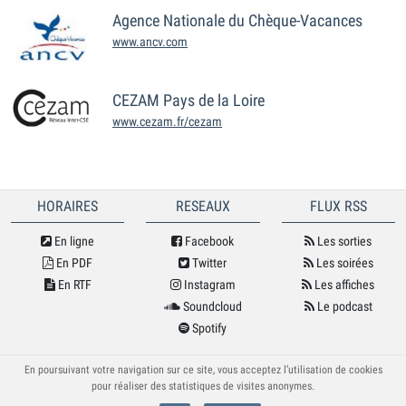
Agence Nationale du Chèque-Vacances
www.ancv.com
CEZAM Pays de la Loire
www.cezam.fr/cezam
HORAIRES
RESEAUX
FLUX RSS
En ligne
Facebook
Les sorties
En PDF
Twitter
Les soirées
En RTF
Instagram
Les affiches
Soundcloud
Le podcast
Spotify
© Cybele 2026
En poursuivant votre navigation sur ce site, vous acceptez l’utilisation de cookies
pour réaliser des statistiques de visites anonymes.