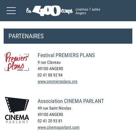
cinémas 7 salles
Angers
PARTENAIRES
Festival PREMIERS PLANS
9 rue Claveau
49100 ANGERS
02 41 88 92 94
www.premiersplans.org
Association CINEMA PARLANT
49 rue Saint Nicolas
49100 ANGERS
02 41 20 93 81
www.cinemaparlant.com