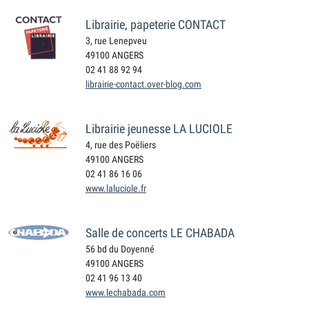
Librairie, papeterie CONTACT
3, rue Lenepveu
49100 ANGERS
02 41 88 92 94
librairie-contact.over-blog.com
Librairie jeunesse LA LUCIOLE
4, rue des Poëliers
49100 ANGERS
02 41 86 16 06
www.laluciole.fr
Salle de concerts LE CHABADA
56 bd du Doyenné
49100 ANGERS
02 41 96 13 40
www.lechabada.com