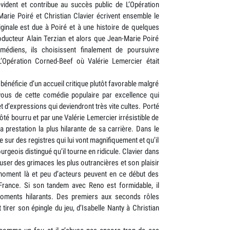
vident et contribue au succès public de L’Opération
Marie Poiré et Christian Clavier écrivent ensemble le
iginale est due à Poiré et à une histoire de quelques
producteur Alain Terzian et alors que Jean-Marie Poiré
médiens, ils choisissent finalement de poursuivre
 L’Opération Corned-Beef où Valérie Lemercier était
m bénéficie d’un accueil critique plutôt favorable malgré
z-vous de cette comédie populaire par excellence qui
t d’expressions qui deviendront très vite cultes. Porté
ôté bourru et par une Valérie Lemercier irrésistible de
la prestation la plus hilarante de sa carrière. Dans le
e sur des registres qui lui vont magnifiquement et qu’il
rgeois distingué qu’il tourne en ridicule. Clavier dans
 user des grimaces les plus outrancières et son plaisir
 moment là et peu d’acteurs peuvent en ce début des
 France. Si son tandem avec Reno est formidable, il
moments hilarants. Des premiers aux seconds rôles
irer son épingle du jeu, d’Isabelle Nanty à Christian