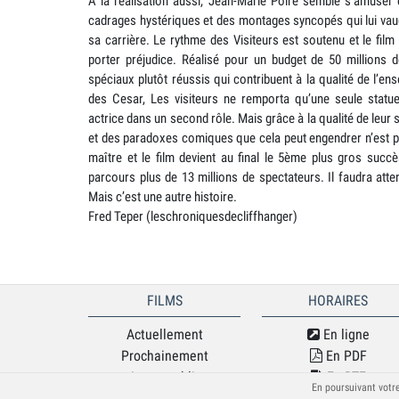
A la réalisation aussi, Jean-Marie Poiré semble s’amuser
cadrages hystériques et des montages syncopés qui lui vaudr
sa carrière. Le rythme des Visiteurs est soutenu et le fil
porter préjudice. Réalisé pour un budget de 50 millions 
spéciaux plutôt réussis qui contribuent à la qualité de l’
des Cesar, Les visiteurs ne remporta qu’une seule statu
actrice dans un second rôle. Mais grâce à la qualité de leu
et des paradoxes comiques que cela peut engendrer n’est pa
maître et le film devient au final le 5ème plus gros succ
parcours plus de 13 millions de spectateurs. Il faudra atte
Mais c’est une autre histoire.
Fred Teper (leschroniquesdecliffhanger)
FILMS
HORAIRES
Actuellement
En ligne
Prochainement
En PDF
Jeune public
En RTF
En poursuivant votre
Séances spéciales