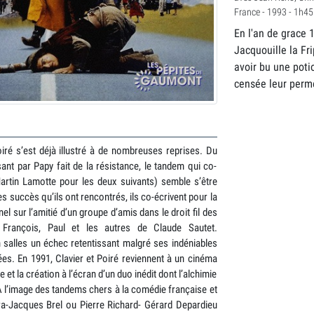
France - 1993 - 1h45 
En l'an de grace 
Jacquouille la Fr
avoir bu une poti
censée leur permet
iré s’est déjà illustré à de nombreuses reprises. Du
t par Papy fait de la résistance, le tandem qui co-
Martin Lamotte pour les deux suivants) semble s’être
es succès qu’ils ont rencontrés, ils co-écrivent pour la
l sur l’amitié d’un groupe d’amis dans le droit fil des
François, Paul et les autres de Claude Sautet.
salles un échec retentissant malgré ses indéniables
années. En 1991, Clavier et Poiré reviennent à un cinéma
et la création à l’écran d’un duo inédit dont l’alchimie
A l’image des tandems chers à la comédie française et
ra-Jacques Brel ou Pierre Richard- Gérard Depardieu