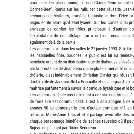
pour citer les plus connus), le duo Clavier-Reno semble é
Corned-Beef. Remis sur les rails par cette réussite, Jean-
scénario des Visiteurs, comédie fantastique, dont l’idée or
pages écrite alors qu’il était lycéen. Sur les conseils du 
envisage de confier les rôles principaux à d’autres co
l’exploitation de cet attelage qui a si bien réussi dans
également déjà de la partie.
Les visiteurs sort dans les salles le 27 janvier 1993. Si le fil
les habituelles fines bouches, le public est lui au rende
bénéficie autant de sa distribution que de dialogues enlevés e
par la prestance de Jean Reno qui exploite à merveille son c
drôlerie, c’est indéniablement Christian Clavier qui réussit 
double rôle de Jacquouille La Fripouille et de Jacquard, il jou
maîtrise parfaitement à savoir le comique hystérique et le bou
Les visiteurs n’hésite pas un instant à en faire des tonnes, à
de faire rire est communicatif. Il est à son apogée à ce
années 90 lui contester le titre d’acteur comique n°1 en
retrouve Marie-Anne Chazel et il partage avec elle des 
chaque personnage bénéficie de scènes réussies où il peut t
Bujeau en passant par Didier Bénureau.