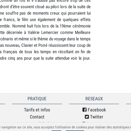
 comme un fou et il n’abuse pas encore trop de ces
ont d’être souvent cloué au pilori lors de la suite de
m ne souffre pas de moments creux qui pourraient lui
de francs, le film use également de quelques effets
ensemble. Nommé huit fois lors de la 19ème cérémonie
ette décernée à Valérie Lemercier comme Meilleure
r scénario et même si le thème du voyage dans le temps
s nouveau, Clavier et Poiré réussissent leur coup de
ès français de tous les temps en récoltant en fin de
ndre cinq ans pour que la suite attendue voir le jour.
PRATIQUE
RESEAUX
Tarifs et infos
Facebook
Contact
Twitter
Accessibilité
Instagram
 navigation sur ce site, vous acceptez l’utilisation de cookies pour réaliser des statistiques
Mentions légales
Soundcloud