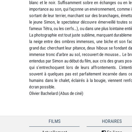
blanc et le noir. Suffisamment sobre en échanges ou en l
importance au son, qui façonne un environnement, comme il 
sortant de leur terrier, marchant sur des branchages, émett
le jeune Simon, le spectateur découvre émerveillé toutes s
fameux Tétra, ou les cerfs…), ou dans une plus lointaine enti
La photographie est tout juste sublime, marquant durablemen
la neige entre des ombres immenses, une biche et son fao
grand duc cherchant leur pitance, deux hiboux se fondant da
immense tronc d’arbre au sol, recouvert de mousse… Le bru
entendus par Simon au début du film, aux cris des grues posé
qui s'entrechoquent lors de leurs affrontements. L’intent
souvent à quelques pas est parfaitement incarnée dans ce
humains dans le chalet, éclairés à la bougie, viennent ren
écran possible.
Olivier Bachelard (Abus de ciné)
FILMS
HORAIRES