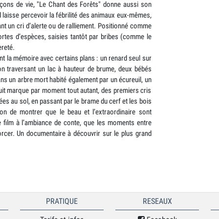
eçons de vie, "Le Chant des Forêts" donne aussi son
laisse percevoir la fébrilité des animaux eux-mêmes,
ant un cri d’alerte ou de ralliement. Positionné comme
ortes d’espèces, saisies tantôt par bribes (comme le
èreté.
t la mémoire avec certains plans : un renard seul sur
n traversant un lac à hauteur de brume, deux bébés
ns un arbre mort habité également par un écureuil, un
it marque par moment tout autant, des premiers cris
es au sol, en passant par le brame du cerf et les bois
ion de montrer que le beau et l’extraordinaire sont
 film à l’ambiance de conte, que les moments entre
forcer. Un documentaire à découvrir sur le plus grand
PRATIQUE
RESEAUX