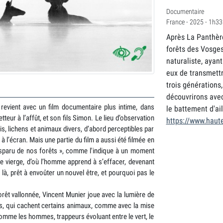
Documentaire
France - 2025 - 1h33
Après La Panthère
forêts des Vosges.
naturaliste, ayant
eux de transmettre
trois générations
découvrirons avec 
revient avec un film documentaire plus intime, dans
le battement d'ai
teur à l’affût, et son fils Simon. Le lieu d’observation
https://www.haute
is, lichens et animaux divers, d’abord perceptibles par
 à l’écran. Mais une partie du film a aussi été filmée en
disparu de nos forêts », comme l'indique à un moment
e vierge, d’où l’homme apprend à s’effacer, devenant
n là, prêt à envoûter un nouvel être, et pourquoi pas le
rêt vallonnée, Vincent Munier joue avec la lumière de
s, qui cachent certains animaux, comme avec la mise
 comme les hommes, trappeurs évoluant entre le vert, le