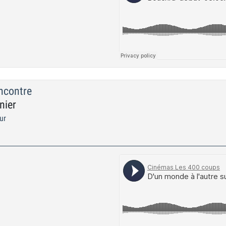
encontre
nier
ur