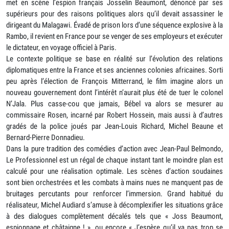
met en scène l’espion français Josselin Beaumont, dénoncé par ses
supérieurs pour des raisons politiques alors qu’il devait assassiner le
dirigeant du Malagawi. Évadé de prison lors d’une séquence explosive à la
Rambo, il revient en France pour se venger de ses employeurs et exécuter
le dictateur, en voyage officiel à Paris.
Le contexte politique se base en réalité sur l’évolution des relations
diplomatiques entre la France et ses anciennes colonies africaines. Sorti
peu après l’élection de François Mitterrand, le film imagine alors un
nouveau gouvernement dont l’intérêt n’aurait plus été de tuer le colonel
N’Jala. Plus casse-cou que jamais, Bébel va alors se mesurer au
commissaire Rosen, incarné par Robert Hossein, mais aussi à d’autres
gradés de la police joués par Jean-Louis Richard, Michel Beaune et
Bernard-Pierre Donnadieu.
Dans la pure tradition des comédies d’action avec Jean-Paul Belmondo,
Le Professionnel est un régal de chaque instant tant le moindre plan est
calculé pour une réalisation optimale. Les scènes d’action soudaines
sont bien orchestrées et les combats à mains nues ne manquent pas de
bruitages percutants pour renforcer l’immersion. Grand habitué du
réalisateur, Michel Audiard s’amuse à décomplexifier les situations grâce
à des dialogues complètement décalés tels que « Joss Beaumont,
espionnage et châtaigne ! », ou encore « J’espère qu’il va pas trop se