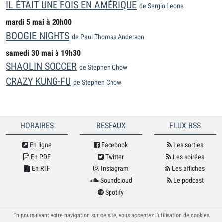
IL ÉTAIT UNE FOIS EN AMÉRIQUE
de Sergio Leone
mardi 5 mai à 20h00
BOOGIE NIGHTS
de Paul Thomas Anderson
samedi 30 mai à 19h30
SHAOLIN SOCCER
de Stephen Chow
CRAZY KUNG-FU
de Stephen Chow
HORAIRES
RESEAUX
FLUX RSS
En ligne
Facebook
Les sorties
En PDF
Twitter
Les soirées
En RTF
Instagram
Les affiches
Soundcloud
Le podcast
Spotify
© Cybele 2026
En poursuivant votre navigation sur ce site, vous acceptez l’utilisation de cookies