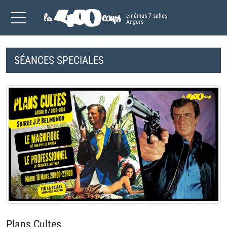
cinémas 7 salles
Angers
SÉANCES SPECIALES
Plans Cultes