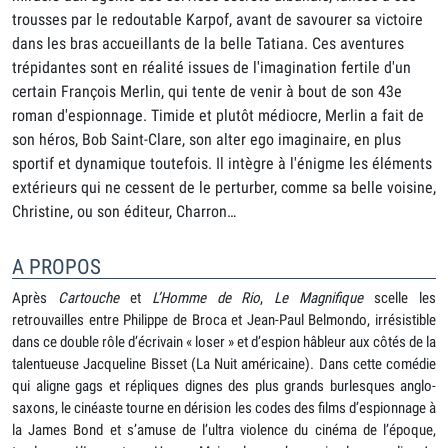
trousses par le redoutable Karpof, avant de savourer sa victoire
dans les bras accueillants de la belle Tatiana. Ces aventures
trépidantes sont en réalité issues de l'imagination fertile d'un
certain François Merlin, qui tente de venir à bout de son 43e
roman d'espionnage. Timide et plutôt médiocre, Merlin a fait de
son héros, Bob Saint-Clare, son alter ego imaginaire, en plus
sportif et dynamique toutefois. Il intègre à l'énigme les éléments
extérieurs qui ne cessent de le perturber, comme sa belle voisine,
Christine, ou son éditeur, Charron…
A PROPOS
Après
Cartouche
et
L’Homme de Rio
,
Le Magnifique
scelle les
retrouvailles entre Philippe de Broca et Jean-Paul Belmondo, irrésistible
dans ce double rôle d’écrivain « loser » et d’espion hâbleur aux côtés de la
talentueuse Jacqueline Bisset (La Nuit américaine). Dans cette comédie
qui aligne gags et répliques dignes des plus grands burlesques anglo-
saxons, le cinéaste tourne en dérision les codes des films d’espionnage à
la James Bond et s’amuse de l’ultra violence du cinéma de l’époque,