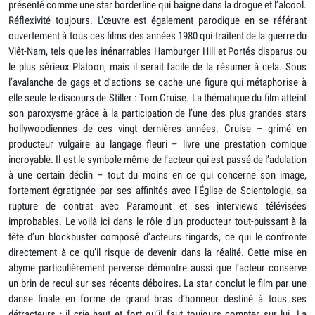
présenté comme une star borderline qui baigne dans la drogue et l’alcool.
Réflexivité toujours. L’œuvre est également parodique en se référant
ouvertement à tous ces films des années 1980 qui traitent de la guerre du
Viêt-Nam, tels que les inénarrables Hamburger Hill et Portés disparus ou
le plus sérieux Platoon, mais il serait facile de la résumer à cela. Sous
l’avalanche de gags et d’actions se cache une figure qui métaphorise à
elle seule le discours de Stiller : Tom Cruise. La thématique du film atteint
son paroxysme grâce à la participation de l’une des plus grandes stars
hollywoodiennes de ces vingt dernières années. Cruise – grimé en
producteur vulgaire au langage fleuri – livre une prestation comique
incroyable. Il est le symbole même de l’acteur qui est passé de l’adulation
à une certain déclin – tout du moins en ce qui concerne son image,
fortement égratignée par ses affinités avec l’Église de Scientologie, sa
rupture de contrat avec Paramount et ses interviews télévisées
improbables. Le voilà ici dans le rôle d’un producteur tout-puissant à la
tête d’un blockbuster composé d’acteurs ringards, ce qui le confronte
directement à ce qu’il risque de devenir dans la réalité. Cette mise en
abyme particulièrement perverse démontre aussi que l’acteur conserve
un brin de recul sur ses récents déboires. La star conclut le film par une
danse finale en forme de grand bras d’honneur destiné à tous ses
détracteurs ; il crie haut et fort qu’il faut toujours compter sur lui. La