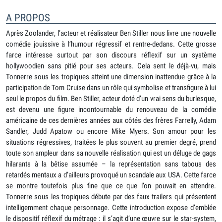
A PROPOS
Après Zoolander, l’acteur et réalisateur Ben Stiller nous livre une nouvelle
comédie jouissive à l’humour régressif et rentre-dedans. Cette grosse
farce intéresse surtout par son discours réflexif sur un système
hollywoodien sans pitié pour ses acteurs. Cela sent le déjà-vu, mais
Tonnerre sous les tropiques atteint une dimension inattendue grâce à la
participation de Tom Cruise dans un rôle qui symbolise et transfigure à lui
seul le propos du film. Ben Stiller, acteur doté d’un vrai sens du burlesque,
est devenu une figure incontournable du renouveau de la comédie
américaine de ces dernières années aux côtés des frères Farrelly, Adam
Sandler, Judd Apatow ou encore Mike Myers. Son amour pour les
situations régressives, traitées le plus souvent au premier degré, prend
toute son ampleur dans sa nouvelle réalisation qui est un déluge de gags
hilarants à la bêtise assumée – la représentation sans tabous des
retardés mentaux a d’ailleurs provoqué un scandale aux USA. Cette farce
se montre toutefois plus fine que ce que l’on pouvait en attendre.
Tonnerre sous les tropiques débute par des faux trailers qui présentent
intelligemment chaque personnage. Cette introduction expose d’emblée
le dispositif réflexif du métrage : il s’agit d’une œuvre sur le star-system,