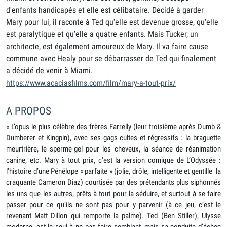
d'enfants handicapés et elle est célibataire. Decidé à garder
Mary pour lui, il raconte à Ted qu'elle est devenue grosse, qu'elle
est paralytique et qu'elle a quatre enfants. Mais Tucker, un
architecte, est également amoureux de Mary. Il va faire cause
commune avec Healy pour se débarrasser de Ted qui finalement
a décidé de venir à Miami.
https://www.acaciasfilms.com/film/mary-a-tout-prix/
A PROPOS
« L’opus le plus célèbre des frères Farrelly (leur troisième après Dumb &
Dumberer et Kingpin), avec ses gags cultes et régressifs : la braguette
meurtrière, le sperme-gel pour les cheveux, la séance de réanimation
canine, etc. Mary à tout prix, c’est la version comique de L’Odyssée :
l’histoire d’une Pénélope « parfaite » (jolie, drôle, intelligente et gentille ­ la
craquante Cameron Diaz) courtisée par des prétendants plus siphonnés
les uns que les autres, prêts à tout pour la séduire, et surtout à se faire
passer pour ce qu’ils ne sont pas pour y parvenir (à ce jeu, c’est le
revenant Matt Dillon qui remporte la palme). Ted (Ben Stiller), Ulysse
moderne, est le seul à ne pas faire semblant, mais sa conduite d’échec