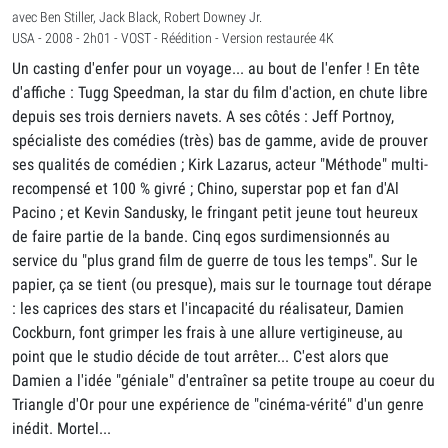
avec Ben Stiller, Jack Black, Robert Downey Jr.
USA - 2008 - 2h01 - VOST - Réédition - Version restaurée 4K
Un casting d'enfer pour un voyage... au bout de l'enfer ! En tête
d'affiche : Tugg Speedman, la star du film d'action, en chute libre
depuis ses trois derniers navets. A ses côtés : Jeff Portnoy,
spécialiste des comédies (très) bas de gamme, avide de prouver
ses qualités de comédien ; Kirk Lazarus, acteur "Méthode" multi-
recompensé et 100 % givré ; Chino, superstar pop et fan d'Al
Pacino ; et Kevin Sandusky, le fringant petit jeune tout heureux
de faire partie de la bande. Cinq egos surdimensionnés au
service du "plus grand film de guerre de tous les temps". Sur le
papier, ça se tient (ou presque), mais sur le tournage tout dérape
: les caprices des stars et l'incapacité du réalisateur, Damien
Cockburn, font grimper les frais à une allure vertigineuse, au
point que le studio décide de tout arrêter... C'est alors que
Damien a l'idée "géniale" d'entraîner sa petite troupe au coeur du
Triangle d'Or pour une expérience de "cinéma-vérité" d'un genre
inédit. Mortel...