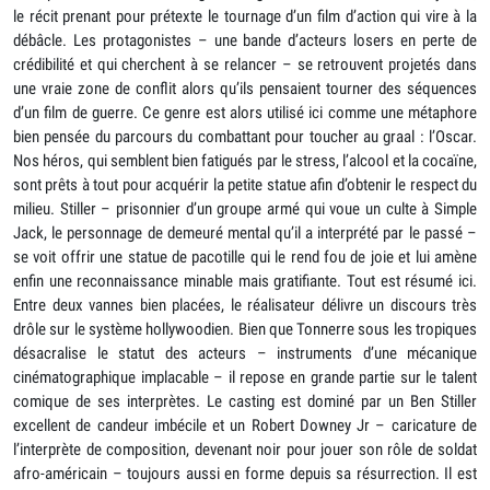
le récit prenant pour prétexte le tournage d’un film d’action qui vire à la
débâcle. Les protagonistes – une bande d’acteurs losers en perte de
crédibilité et qui cherchent à se relancer – se retrouvent projetés dans
une vraie zone de conflit alors qu’ils pensaient tourner des séquences
d’un film de guerre. Ce genre est alors utilisé ici comme une métaphore
bien pensée du parcours du combattant pour toucher au graal : l’Oscar.
Nos héros, qui semblent bien fatigués par le stress, l’alcool et la cocaïne,
sont prêts à tout pour acquérir la petite statue afin d’obtenir le respect du
milieu. Stiller – prisonnier d’un groupe armé qui voue un culte à Simple
Jack, le personnage de demeuré mental qu’il a interprété par le passé –
se voit offrir une statue de pacotille qui le rend fou de joie et lui amène
enfin une reconnaissance minable mais gratifiante. Tout est résumé ici.
Entre deux vannes bien placées, le réalisateur délivre un discours très
drôle sur le système hollywoodien. Bien que Tonnerre sous les tropiques
désacralise le statut des acteurs – instruments d’une mécanique
cinématographique implacable – il repose en grande partie sur le talent
comique de ses interprètes. Le casting est dominé par un Ben Stiller
excellent de candeur imbécile et un Robert Downey Jr – caricature de
l’interprète de composition, devenant noir pour jouer son rôle de soldat
afro-américain – toujours aussi en forme depuis sa résurrection. Il est