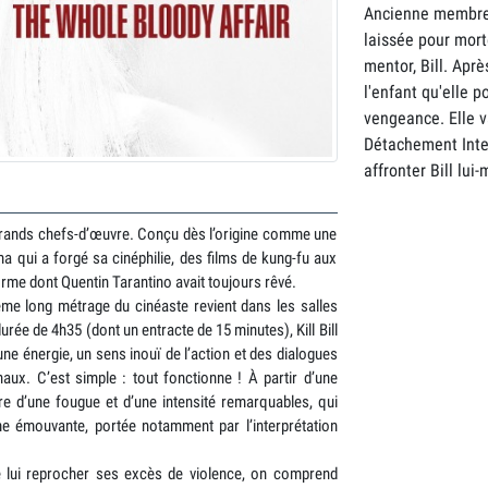
Ancienne membre d
laissée pour mort
mentor, Bill. Aprè
l'enfant qu'elle p
vengeance. Elle v
Détachement Inte
affronter Bill lui
s grands chefs-d’œuvre. Conçu dès l’origine comme une
 qui a forgé sa cinéphilie, des films de kung-fu aux
orme dont Quentin Tarantino avait toujours rêvé.
ième long métrage du cinéaste revient dans les salles
rée de 4h35 (dont un entracte de 15 minutes), Kill Bill
une énergie, un sens inouï de l’action et des dialogues
naux. C’est simple : tout fonctionne ! À partir d’une
re d’une fougue et d’une intensité remarquables, qui
e émouvante, portée notamment par l’interprétation
e lui reprocher ses excès de violence, on comprend