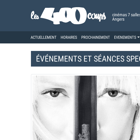
cinémas 7 salle
Angers
ACTUELLEMENT
HORAIRES
PROCHAINEMENT
EVENEMENTS
ÉVÉNEMENTS ET
SÉANCES SPE