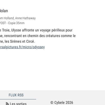
Nolan
om Holland, Anne Hathaway
 VOST - Copie 35mm
e Troie, Ulysse affronte un voyage périlleux pour
ue, rencontrant en chemin des créatures comme le
, les Sirènes et Circé.
rsalpictures.fr/micro/odyssey
FLUX RSS
© Cybele 2026
Les sorties