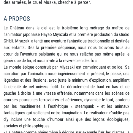
des armées, le cruel Muska, cherche à percer.
A PROPOS
Le Château dans le ciel est le troisième long métrage du maître de
l’animation japonaise Hayao Miyazaki et la première production du studio
Ghibli. Miyazaki a tenté une aventure-fantastique traditionnelle et destinée
aux enfants. Dès la première séquence, nous nous trouvons tous au
cœur de l’aventure palpitante qui ne nous relâche pas même après le
générique de fin, et nous invite à la revivre bien des fois.
Le monde épique construit par Miyazaki est convainquant et solide. Sa
narration par l’animation noue ingénieusement le présent, le passé, des
légendes et des illusions, avec juste le minimum d'explication, amplifiant
la densité de cet univers fictif. Le déroulement de haut en bas et de
gauche à droite à une vitesse effrénée, notamment dans les scènes de
courses poursuites ferroviaires et aériennes, dynamise le tout, soutenu
par les machineries à l’esthétique « steampunk » et les animaux
fantastiques qui sollicitent notre imagination. Le réalisateur n’oublie pas
d’y inclure une touche d'humour ainsi que des leçons écologiques,
sociales et philosophiques.
« La nature comme phénomène à décrire, par exemple l’air, les plantes, la