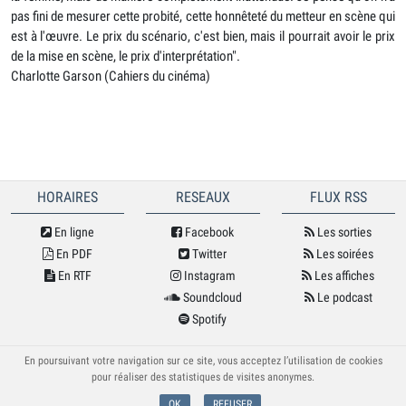
pas fini de mesurer cette probité, cette honnêteté du metteur en scène qui
est à l'œuvre. Le prix du scénario, c'est bien, mais il pourrait avoir le prix
de la mise en scène, le prix d'interprétation".
Charlotte Garson (Cahiers du cinéma)
HORAIRES
RESEAUX
FLUX RSS
En ligne
Facebook
Les sorties
En PDF
Twitter
Les soirées
En RTF
Instagram
Les affiches
Soundcloud
Le podcast
Spotify
© Cybele 2026
En poursuivant votre navigation sur ce site, vous acceptez l’utilisation de cookies
pour réaliser des statistiques de visites anonymes.
OK
REFUSER