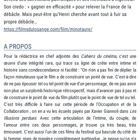
Son credo : « gagner en efficacité » pour relever la France de la
débâcle. Mais peut-être qu’Henri cherche avant tout à fuir sa
propre débâcle…
https://filmsdulosange.com/film/minotaure/
A PROPOS
Pour la rédactrice en chef adjointe des
Cahiers du cinéma
, c'est une
œuvre d'une intégrité rare, qui trace sa ligne de crête entre intime et
histoire sans condescendance ni facilité : "On n'en a pas fini de déplier la
façon minutieuse que le film a de construire un point de vue. C'est-à-dire
de ne pas épouser tel ou tel point de vue d'un personnage, de ne pas avoir
non plus un surplomb historique rétrospectif, mais d'avancer pas à pas et
de construire le point de vue du film plutôt que le point de vue de tel ou tel.
C'est très difficile à faire sur cette période de l'Occupation et de la
Collaboration ; on en a vu les écueils payés par Xavier Giannoli dans
Les
Illusions perdues
. Avec cette articulation de l'intime, du couple, de
l'amour entre ces deux personnages, je trouve ça très beau, très
émouvant. C'est aussi l'un de ces films du festival qui bascule du côté de
la femme, mais de manière complètement inattendue. Je pense qu'on n'a