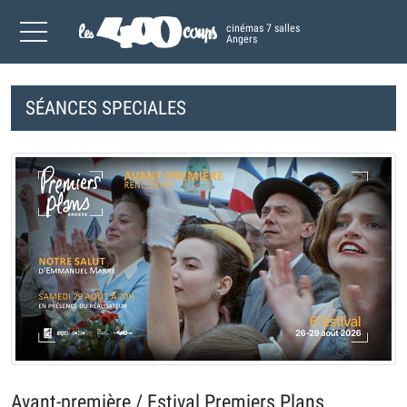
cinémas 7 salles
Angers
SÉANCES SPECIALES
Avant-première / Estival Premiers Plans