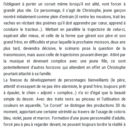
l’obligeant à porter un corset même lorsqu’il est alité, vont forcer à
grandir plus vite. Ce personnage, il s’agit de Christophe, jeune garçon
montré initialement comme plein d’entrain (il rentre les moutons, trait les
vaches en récitant des poèmes qu’il doit apprendre par cœur, apprend à
conduire le tracteur…). Mettant en parallèle la trajectoire de celui-ci,
espérant aller mieux, et celle de la ferme que gèrent son père et son
grand frère, en difficultés et pour laquelle la prochaine moisson, deux ans
plus tard, deviendra décisive, le scénario pose la question de la
transmission, mais aussi celle de trajectoires pouvant diverger. Attiré par
la musique et devenant complice avec une jeune fille, ce sont
potentiellement d’autres horizons qui attendent en effet un Christophe
pourtant attaché à sa famille.
La finesse du développement de personnages bienveillants (le père,
attentif et essayant de ne pas être alarmiste, le grand frère, toujours prêt
à épauler, le chien « adjoint » complice…) n’a ici d’égal que la beauté
simple du dessin. Avec des traits noirs au pinceau et l’utilisation de
couleurs en aquarelle, "Le Corset" se distingue des productions 3D du
moment, apportant une certaine sérénité au travers de l’usage de coloris
bleu, violet, jaune et marron. Formation d’une jeune personnalité d’adulte,
forcé peu à peu à regarder devant, ne pouvant toujours tordre la réalité à