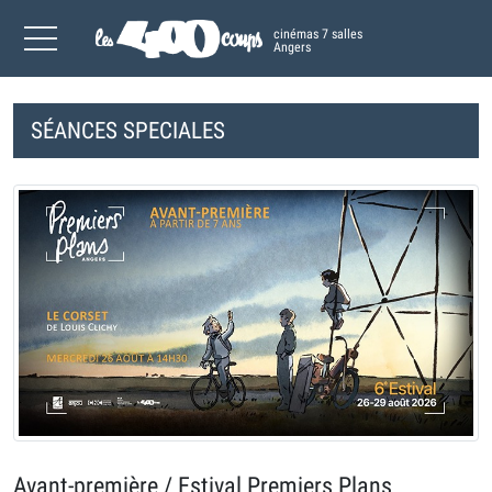
cinémas 7 salles
Angers
SÉANCES SPECIALES
Avant-première / Estival Premiers Plans