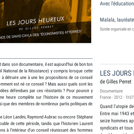
Avec l'éducation
Malala, lauréate
Soirée organisée en c
t dans son documentaire, il est aujourd’hui de bon ton
l National de la Résistance) y compris lorsque cette
LES JOURS
te à détruire une à une les propositions de ce conseil
de Gilles Perret
omment est né ce conseil ? Mais aussi quels sont les
idées défendues par ces résistants ? Pour pouvoir y
Documentaire
 une heure complète sur l’histoire de ce mouvement
France - 2012 - 1h37
ainsi que des membres de nombreux partis politiques de
Quand l'utopie des
Entre mai 1943 et
me Léon Landini, Raymond Aubrac ou encore Stéphane
seize hommes appa
ouble de cette période, tandis que l’historien Laurent
syndicats et tou
ns à l’intérieur d’un conseil réunissant des hommes