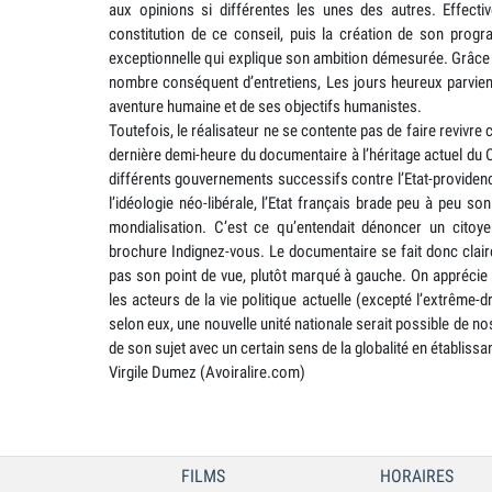
aux opinions si différentes les unes des autres. Effective
constitution de ce conseil, puis la création de son progr
exceptionnelle qui explique son ambition démesurée. Grâc
nombre conséquent d’entretiens, Les jours heureux parvient
aventure humaine et de ses objectifs humanistes.
Toutefois, le réalisateur ne se contente pas de faire revivre 
dernière demi-heure du documentaire à l’héritage actuel du 
différents gouvernements successifs contre l’Etat-providenc
l’idéologie néo-libérale, l’Etat français brade peu à peu son
mondialisation. C’est ce qu’entendait dénoncer un cito
brochure Indignez-vous. Le documentaire se fait donc clair
pas son point de vue, plutôt marqué à gauche. On apprécie to
les acteurs de la vie politique actuelle (excepté l’extrême-dr
selon eux, une nouvelle unité nationale serait possible de nos j
de son sujet avec un certain sens de la globalité en établissa
Virgile Dumez (Avoiralire.com)
FILMS
HORAIRES