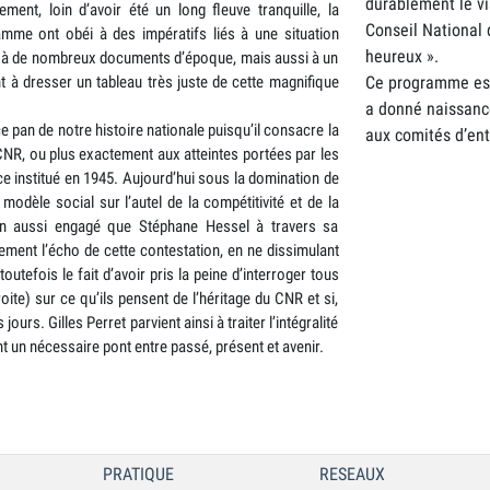
durablement le vi
ment, loin d’avoir été un long fleuve tranquille, la
Conseil National 
amme ont obéi à des impératifs liés à une situation
heureux ».
e à de nombreux documents d’époque, mais aussi à un
Ce programme est 
 à dresser un tableau très juste de cette magnifique
a donné naissance 
ce pan de notre histoire nationale puisqu’il consacre la
aux comités d’entr
CNR, ou plus exactement aux atteintes portées par les
e institué en 1945. Aujourd’hui sous la domination de
 modèle social sur l’autel de la compétitivité et de la
yen aussi engagé que Stéphane Hessel à travers sa
ement l’écho de cette contestation, en ne dissimulant
utefois le fait d’avoir pris la peine d’interroger tous
oite) sur ce qu’ils pensent de l’héritage du CNR et si,
ours. Gilles Perret parvient ainsi à traiter l’intégralité
nt un nécessaire pont entre passé, présent et avenir.
PRATIQUE
RESEAUX