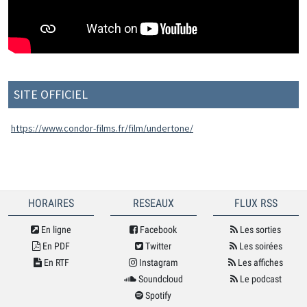
SITE OFFICIEL
https://www.condor-films.fr/film/undertone/
HORAIRES
RESEAUX
FLUX RSS
En ligne
Facebook
Les sorties
En PDF
Twitter
Les soirées
En RTF
Instagram
Les affiches
Soundcloud
Le podcast
Spotify