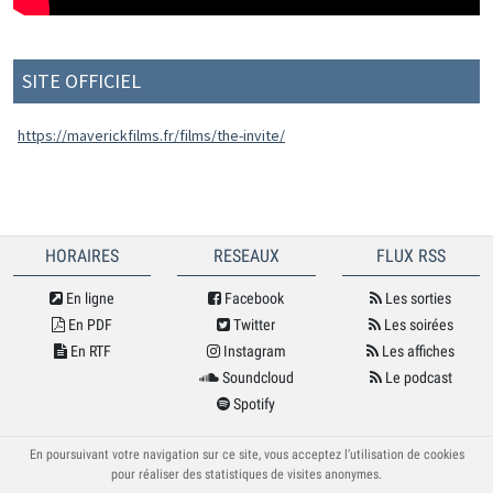
SITE OFFICIEL
https://maverickfilms.fr/films/the-invite/
HORAIRES
RESEAUX
FLUX RSS
En ligne
Facebook
Les sorties
En PDF
Twitter
Les soirées
En RTF
Instagram
Les affiches
Soundcloud
Le podcast
Spotify
© Cybele 2026
En poursuivant votre navigation sur ce site, vous acceptez l’utilisation de cookies
pour réaliser des statistiques de visites anonymes.