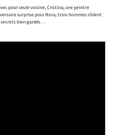
vec pour seule voisine, Cristina, une peintre
iversaire surprise pour Nora, trois hommes rôdent
es secrets bien gardés…