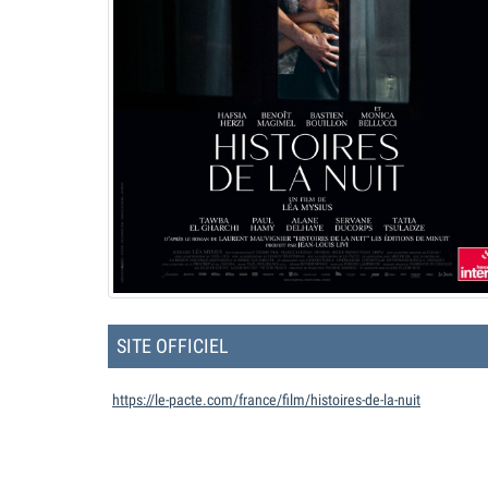
SITE OFFICIEL
https://le-pacte.com/france/film/histoires-de-la-nuit