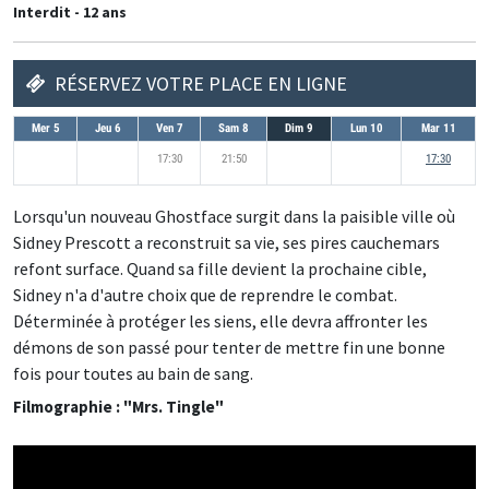
Interdit - 12 ans
RÉSERVEZ VOTRE PLACE EN LIGNE
Mer 5
Jeu 6
Ven 7
Sam 8
Dim 9
Lun 10
Mar 11
17:30
21:50
17:30
Lorsqu'un nouveau Ghostface surgit dans la paisible ville où
Sidney Prescott a reconstruit sa vie, ses pires cauchemars
refont surface. Quand sa fille devient la prochaine cible,
Sidney n'a d'autre choix que de reprendre le combat.
Déterminée à protéger les siens, elle devra affronter les
démons de son passé pour tenter de mettre fin une bonne
fois pour toutes au bain de sang.
Filmographie : "Mrs. Tingle"