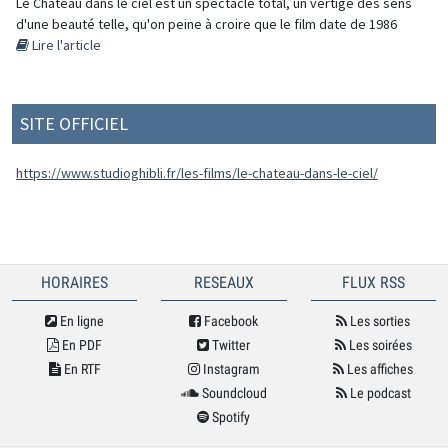
Le Château dans le ciel est un spectacle total, un vertige des sens
d'une beauté telle, qu'on peine à croire que le film date de 1986
Lire l'article
SITE OFFICIEL
https://www.studioghibli.fr/les-films/le-chateau-dans-le-ciel/
HORAIRES
RESEAUX
FLUX RSS
En ligne
Facebook
Les sorties
En PDF
Twitter
Les soirées
En RTF
Instagram
Les affiches
Soundcloud
Le podcast
Spotify