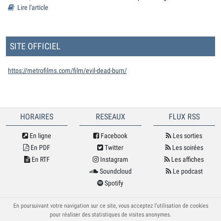
Lire l'article
SITE OFFICIEL
https://metrofilms.com/film/evil-dead-burn/
HORAIRES
RESEAUX
FLUX RSS
En ligne
Facebook
Les sorties
En PDF
Twitter
Les soirées
En RTF
Instagram
Les affiches
Soundcloud
Le podcast
Spotify
© Cybele 2026
En poursuivant votre navigation sur ce site, vous acceptez l’utilisation de cookies
pour réaliser des statistiques de visites anonymes.