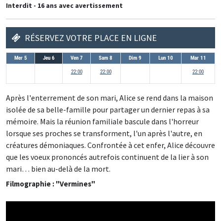
Interdit - 16 ans avec avertissement
RÉSERVEZ VOTRE PLACE EN LIGNE
Mer 5
Jeu 6
Ven 7
Sam 8
Dim 9
Lun 10
Mar 11
22:00
22:00
22:00
Après l'enterrement de son mari, Alice se rend dans la maison
isolée de sa belle-famille pour partager un dernier repas à sa
mémoire. Mais la réunion familiale bascule dans l'horreur
lorsque ses proches se transforment, l'un après l'autre, en
créatures démoniaques. Confrontée à cet enfer, Alice découvre
que les voeux prononcés autrefois continuent de la lier à son
mari… bien au-delà de la mort.
Filmographie : "Vermines"