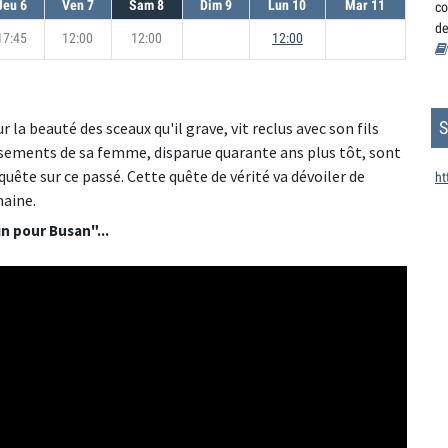
Jeu 6
Ven 7
Sam 8
Dim 9
Lun 10
Mar 11
co
de
17:45
12:00
12:00
12:00
S
la beauté des sceaux qu'il grave, vit reclus avec son fils
ossements de sa femme, disparue quarante ans plus tôt, sont
uête sur ce passé. Cette quête de vérité va dévoiler de
ht
maine.
n pour Busan"...