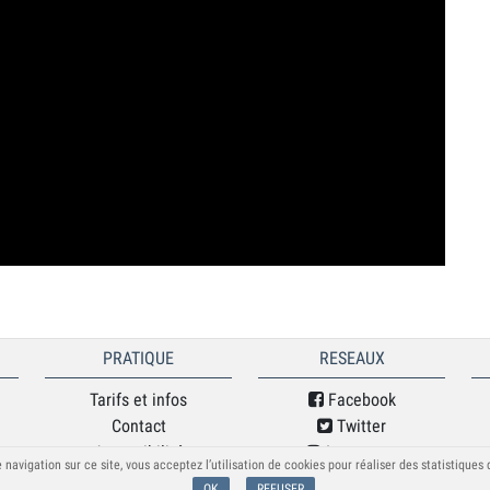
PRATIQUE
RESEAUX
Tarifs et infos
Facebook
Contact
Twitter
Accessibilité
Instagram
 navigation sur ce site, vous acceptez l’utilisation de cookies pour réaliser des statistiques
Mentions légales
Soundcloud
OK
REFUSER