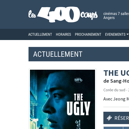
cinémas 7 salle
Angers
ACTUELLEMENT
HORAIRES
PROCHAINEMENT
EVENEMENTS
ACTUELLEMENT
THE U
de Sang-Ho
Corée du sud - 2
Avec Jeong M
RÉSER