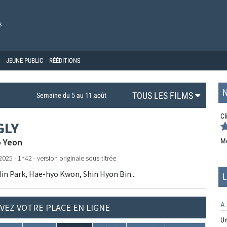
s
JEUNE PUBLIC
RÉÉDITIONS
N
TOUS LES FILMS
Semaine du 5 au 11 août
Cl
GLY
 Yeon
M
025 - 1h42 - version originale sous-titrée
in Park, Hae-hyo Kwon, Shin Hyon Bin...
L
A 
VEZ VOTRE PLACE EN LIGNE
Un