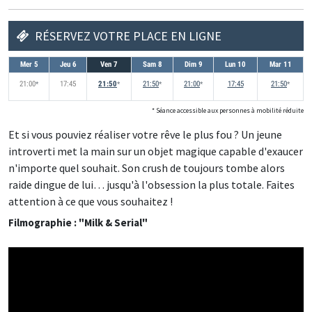
RÉSERVEZ VOTRE PLACE EN LIGNE
Mer 5
Jeu 6
Ven 7
Sam 8
Dim 9
Lun 10
Mar 11
21:00
accessible aux personnes à mobilité réduites
17:45
21:50
accessible aux personnes à mobilité réduites
21:50
accessible aux personnes à mobilité réduites
21:00
accessible aux personnes à mobilité ré
17:45
21:50
accessib
*
*
*
*
*
* Séance accessible aux personnes à mobilité réduite
Et si vous pouviez réaliser votre rêve le plus fou ? Un jeune
introverti met la main sur un objet magique capable d'exaucer
n'importe quel souhait. Son crush de toujours tombe alors
raide dingue de lui… jusqu'à l'obsession la plus totale. Faites
attention à ce que vous souhaitez !
Filmographie : "Milk & Serial"