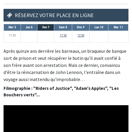
RÉSERVEZ VOTRE PLACE EN LIGNE
Mer 5
Jeu 6
Ven 7
Sam 8
Dim 9
Lun 10
Mar 11
17:30
17:30
12:00
Après quinze ans derrière les barreaux, un braqueur de banque
sort de prison et veut récupérer le butin qu'il avait confié à
son frère avant son arrestation. Mais ce dernier, convaincu
d'être la réincarnation de John Lennon, l'entraîne dans un
voyage aussi inattendu qu'improbable…
Filmographie : "Riders of Justice", "Adam's Apples", "Les
Bouchers verts"...