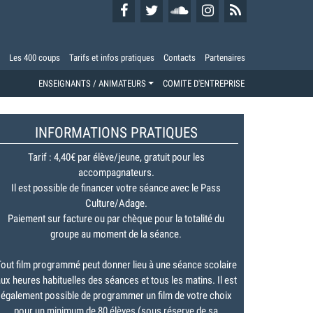
Les 400 coups
Tarifs et infos pratiques
Contacts
Partenaires
ENSEIGNANTS / ANIMATEURS
COMITE D'ENTREPRISE
INFORMATIONS PRATIQUES
Tarif : 4,40€ par élève/jeune, gratuit pour les
accompagnateurs.
Il est possible de financer votre séance avec le Pass
Culture/Adage.
Paiement sur facture ou par chèque pour la totalité du
groupe au moment de la séance.
out film programmé peut donner lieu à une séance scolaire
ux heures habituelles des séances et tous les matins. Il est
également possible de programmer un film de votre choix
pour un minimum de 80 élèves (sous réserve de sa