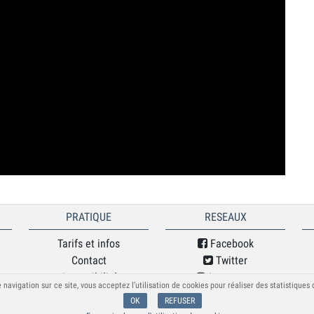
PRATIQUE
RESEAUX
Tarifs et infos
Facebook
Contact
Twitter
Accessibilité
Instagram
 navigation sur ce site, vous acceptez l’utilisation de cookies pour réaliser des statistiques
Mentions légales
Soundcloud
OK
REFUSER
Spotify