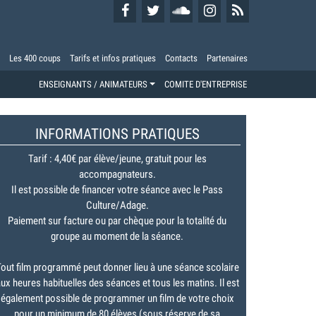
Les 400 coups
Tarifs et infos pratiques
Contacts
Partenaires
ENSEIGNANTS / ANIMATEURS
COMITE D'ENTREPRISE
INFORMATIONS PRATIQUES
Tarif : 4,40€ par élève/jeune, gratuit pour les
accompagnateurs.
Il est possible de financer votre séance avec le Pass
Culture/Adage.
Paiement sur facture ou par chèque pour la totalité du
groupe au moment de la séance.
out film programmé peut donner lieu à une séance scolaire
ux heures habituelles des séances et tous les matins. Il est
également possible de programmer un film de votre choix
pour un minimum de 80 élèves (sous réserve de sa