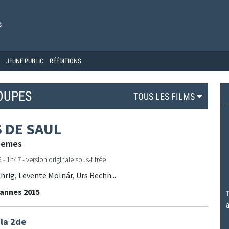
s
JEUNE PUBLIC
RÉÉDITIONS
OUPES
TOUS LES FILMS
S DE SAUL
Nemes
- 1h47 - version originale sous-titrée
hrig, Levente Molnár, Urs Rechn...
Cannes 2015
T
a
 la 2de