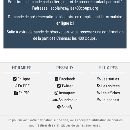
Pour toute demande particulière, merci de prendre contact par mail à
l'adresse : scolaires@les400coups.org
Demande de pré-réservation obligatoire en remplissant le formulaire
en ligne
ici
Suite à votre demande de réservation, vous recevrez une confirmation
de la part des Cinémas les 400 Coups.
HORAIRES
RESEAUX
FLUX RSS
En ligne
Facebook
Les sorties
En PDF
Twitter
Les soirées
En RTF
Instagram
Les affiches
Soundcloud
Le podcast
Spotify
© Cybele 2026
En poursuivant votre navigation sur ce site, vous acceptez l’utilisation de cookies
pour réaliser des statistiques de visites anonymes.