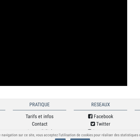
PRATIQUE
RESEAUX
Tarifs et infos
Facebook
Contact
Twitter
Accessibilité
Instagram
 navigation sur ce site, vous acceptez l’utilisation de cookies pour réaliser des statistiques
Mentions légales
Soundcloud