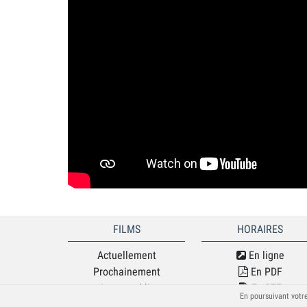
FILMS
HORAIRES
Actuellement
En ligne
Prochainement
En PDF
Jeune public
En RTF
En poursuivant votre
Séances spéciales