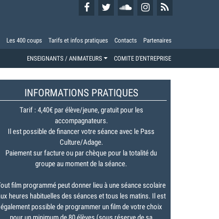
Les 400 coups
Tarifs et infos pratiques
Contacts
Partenaires
ENSEIGNANTS / ANIMATEURS
COMITE D'ENTREPRISE
INFORMATIONS PRATIQUES
Tarif : 4,40€ par élève/jeune, gratuit pour les
accompagnateurs.
Il est possible de financer votre séance avec le Pass
Culture/Adage.
Paiement sur facture ou par chèque pour la totalité du
groupe au moment de la séance.
out film programmé peut donner lieu à une séance scolaire
ux heures habituelles des séances et tous les matins. Il est
également possible de programmer un film de votre choix
pour un minimum de 80 élèves (sous réserve de sa