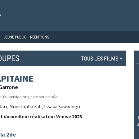
s
JEUNE PUBLIC
RÉÉDITIONS
OUPES
TOUS LES FILMS
APITAINE
Garrone
2h02 - version originale sous-titrée
arr, Moustapha Fall, Issaka Sawadogo...
t du meilleur réalisateur Venise 2023
T
a
 la 2de