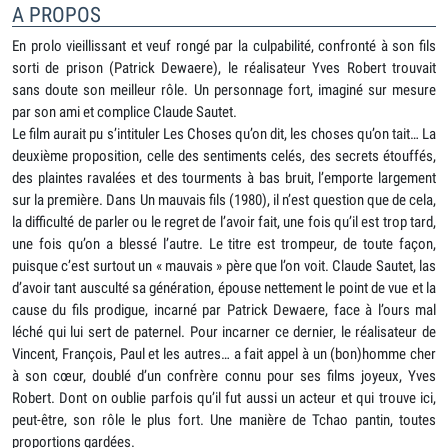
A PROPOS
En prolo vieillissant et veuf rongé par la culpabilité, confronté à son fils
sorti de prison (Patrick Dewaere), le réalisateur Yves Robert trouvait
sans doute son meilleur rôle. Un personnage fort, imaginé sur mesure
par son ami et complice Claude Sautet.
Le film aurait pu s’intituler Les Choses qu’on dit, les choses qu’on tait… La
deuxième proposition, celle des sentiments celés, des secrets étouffés,
des plaintes ravalées et des tourments à bas bruit, l’emporte largement
sur la première. Dans Un mauvais fils (1980), il n’est question que de cela,
la difficulté de parler ou le regret de l’avoir fait, une fois qu’il est trop tard,
une fois qu’on a blessé l’autre. Le titre est trompeur, de toute façon,
puisque c’est surtout un « mauvais » père que l’on voit. Claude Sautet, las
d’avoir tant ausculté sa génération, épouse nettement le point de vue et la
cause du fils prodigue, incarné par Patrick Dewaere, face à l’ours mal
léché qui lui sert de paternel. Pour incarner ce dernier, le réalisateur de
Vincent, François, Paul et les autres… a fait appel à un (bon)homme cher
à son cœur, doublé d’un confrère connu pour ses films joyeux, Yves
Robert. Dont on oublie parfois qu’il fut aussi un acteur et qui trouve ici,
peut-être, son rôle le plus fort. Une manière de Tchao pantin, toutes
proportions gardées.