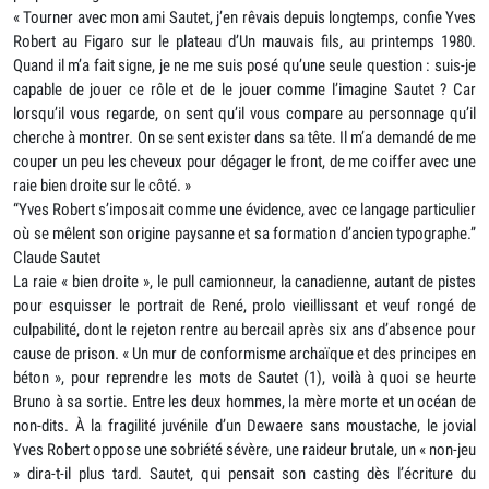
« Tourner avec mon ami Sautet, j’en rêvais depuis longtemps, confie Yves
Robert au Figaro sur le plateau d’Un mauvais fils, au printemps 1980.
Quand il m’a fait signe, je ne me suis posé qu’une seule question : suis-je
capable de jouer ce rôle et de le jouer comme l’imagine Sautet ? Car
lorsqu’il vous regarde, on sent qu’il vous compare au personnage qu’il
cherche à montrer. On se sent exister dans sa tête. Il m’a demandé de me
couper un peu les cheveux pour dégager le front, de me coiffer avec une
raie bien droite sur le côté. »
“Yves Robert s’imposait comme une évidence, avec ce langage particulier
où se mêlent son origine paysanne et sa formation d’ancien typographe.”
Claude Sautet
La raie « bien droite », le pull camionneur, la canadienne, autant de pistes
pour esquisser le portrait de René, prolo vieillissant et veuf rongé de
culpabilité, dont le rejeton rentre au bercail après six ans d’absence pour
cause de prison. « Un mur de conformisme archaïque et des principes en
béton », pour reprendre les mots de Sautet (1), voilà à quoi se heurte
Bruno à sa sortie. Entre les deux hommes, la mère morte et un océan de
non-dits. À la fragilité juvénile d’un Dewaere sans moustache, le jovial
Yves Robert oppose une sobriété sévère, une raideur brutale, un « non-jeu
» dira-t-il plus tard. Sautet, qui pensait son casting dès l’écriture du