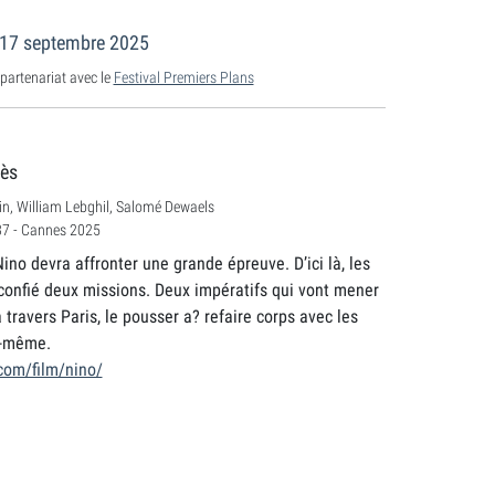
e 17 septembre 2025
partenariat avec le
Festival Premiers Plans
uès
in, William Lebghil, Salomé Dewaels
37 - Cannes 2025
Nino devra affronter une grande épreuve. D’ici là, les
confié deux missions. Deux impératifs qui vont mener
travers Paris, le pousser a? refaire corps avec les
i-même.
.com/film/nino/