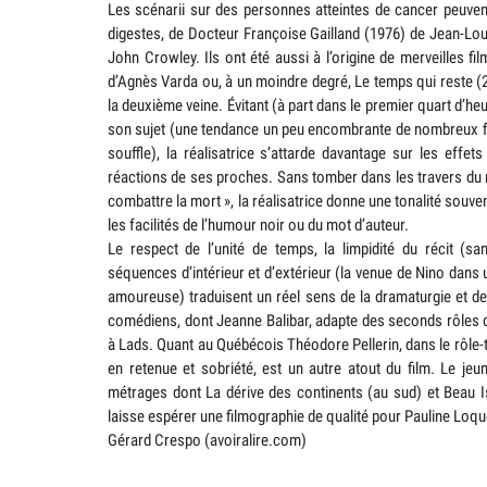
Les scénarii sur des personnes atteintes de cancer peuv
digestes, de Docteur Françoise Gailland (1976) de Jean-Lou
John Crowley. Ils ont été aussi à l’origine de merveilles 
d’Agnès Varda ou, à un moindre degré, Le temps qui reste (
la deuxième veine. Évitant (à part dans le premier quart d’h
son sujet (une tendance un peu encombrante de nombreux fil
souffle), la réalisatrice s’attarde davantage sur les eff
réactions de ses proches. Sans tomber dans les travers du m
combattre la mort », la réalisatrice donne une tonalité souv
les facilités de l’humour noir ou du mot d’auteur.
Le respect de l’unité de temps, la limpidité du récit (sans
séquences d’intérieur et d’extérieur (la venue de Nino dans
amoureuse) traduisent un réel sens de la dramaturgie et de
comédiens, dont Jeanne Balibar, adapte des seconds rôles d
à Lads. Quant au Québécois Théodore Pellerin, dans le rôle-titr
en retenue et sobriété, est un autre atout du film. Le je
métrages dont La dérive des continents (au sud) et Beau I
laisse espérer une filmographie de qualité pour Pauline Loqu
Gérard Crespo (avoiralire.com)