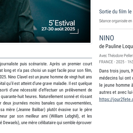
Sortie du film l
Séance organisée en 
NINO
de Pauline Loq
Avec Théodore Peller
FRANCE - 2025 - 1h
 journaliste puis scénariste. Après un premier court
at long et n’a pas choisi un sujet facile pour son film,
Dans trois jours, 
2025. Nino Clavel est un jeune homme de vingt-huit ans
médecins lui ont 
al qu’il est atteint d’une grave maladie. Il est quelque
le jeune homme à 
ssorti d’une nécessité d’effectuer un prélèvement de
autres et avec lu
s quarante-huit heures. Naturellement sonné et n’osant
https://jour2fete
er deux journées moins banales que mouvementées,
sa mère (Jeanne Balibar) plutôt évasive sur le père
eur par son meilleur ami (William Lebghil), et les
é Dewaels), une mère célibataire qui semble éprouver