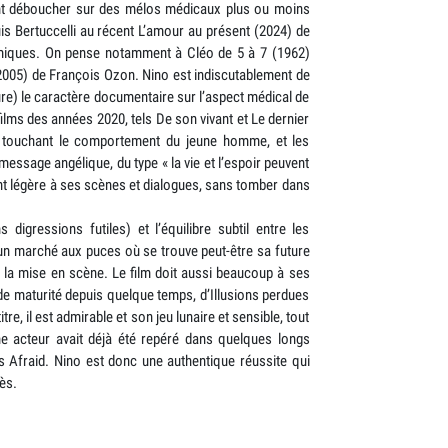
ent déboucher sur des mélos médicaux plus ou moins
is Bertuccelli au récent L’amour au présent (2024) de
filmiques. On pense notamment à Cléo de 5 à 7 (1962)
2005) de François Ozon. Nino est indiscutablement de
eure) le caractère documentaire sur l’aspect médical de
ms des années 2020, tels De son vivant et Le dernier
ets touchant le comportement du jeune homme, et les
essage angélique, du type « la vie et l’espoir peuvent
ent légère à ses scènes et dialogues, sans tomber dans
 digressions futiles) et l’équilibre subtil entre les
 un marché aux puces où se trouve peut-être sa future
 la mise en scène. Le film doit aussi beaucoup à ses
e maturité depuis quelque temps, d’Illusions perdues
e, il est admirable et son jeu lunaire et sensible, tout
une acteur avait déjà été repéré dans quelques longs
s Afraid. Nino est donc une authentique réussite qui
ès.