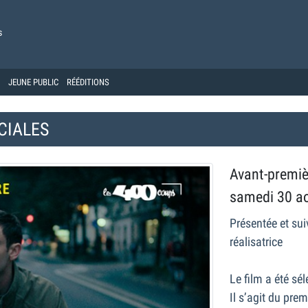
s
JEUNE PUBLIC
RÉÉDITIONS
CIALES
Avant-premiè
samedi 30 a
Présentée et sui
réalisatrice
Le film a été sé
Il s’agit du prem