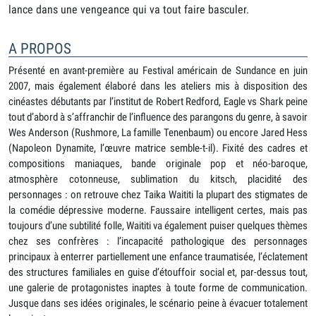
lance dans une vengeance qui va tout faire basculer.
A PROPOS
Présenté en avant-première au Festival américain de Sundance en juin
2007, mais également élaboré dans les ateliers mis à disposition des
cinéastes débutants par l’institut de Robert Redford, Eagle vs Shark peine
tout d’abord à s’affranchir de l’influence des parangons du genre, à savoir
Wes Anderson (Rushmore, La famille Tenenbaum) ou encore Jared Hess
(Napoleon Dynamite, l’œuvre matrice semble-t-il). Fixité des cadres et
compositions maniaques, bande originale pop et néo-baroque,
atmosphère cotonneuse, sublimation du kitsch, placidité des
personnages : on retrouve chez Taika Waititi la plupart des stigmates de
la comédie dépressive moderne. Faussaire intelligent certes, mais pas
toujours d’une subtilité folle, Waititi va également puiser quelques thèmes
chez ses confrères : l’incapacité pathologique des personnages
principaux à enterrer partiellement une enfance traumatisée, l’éclatement
des structures familiales en guise d’étouffoir social et, par-dessus tout,
une galerie de protagonistes inaptes à toute forme de communication.
Jusque dans ses idées originales, le scénario peine à évacuer totalement