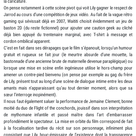
la caricature.
On pense notamment à cette scène pivot qui voit Lily gagner le respect de
Jarrod au cours d’une compétition de jeux vidéo. Au fait de la vague rétro
gaming qui sévissait déjà en 2007, Waititi choisit évidemment un jeu de
baston 2D (du reste fictionnel) pour ajouter une caution geek au cliché
déjà bien appuyé du trentenaire marginal, avec T-shirt à message et
cordon ombilical apparent.
C’est en fait dans ses dérapages que le film s’épanouit, lorsqu’un humour
gratuit et rugueux se fait jour (le meurtre absurde d’une mouette, la
bastonnade d’une ancienne brute de maternelle devenue paraplégique) ou
lorsque une mise en scène enfin ingénieuse utilise le hors-champ pour
amener un contre-pied bienvenu (on pense par exemple au gag du frère
de Lily, présent tout au long d’une scène de dialogue intime entre les deux
amants mais n’apparaissant qu’au tout dernier moment, alors que sa
sœur l’interroge inopinément).
Il nous faut également saluer la performance de Jemaine Clement, bonne
moitié du duo de Flight of the conchords, jouissif dans son interprétation
de mythomane infantile et passé maître dans l’art d’embarrasser
profondément le spectateur. La mise en orbite du film correspond de fait
à la focalisation tardive du récit sur son personnage, infiniment plus
consistant que Lily, bouc-émissaire de l’existence dont la transparence