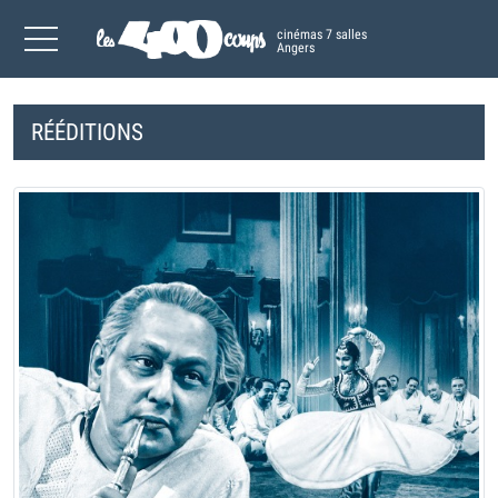
cinémas 7 salles
Angers
RÉÉDITIONS