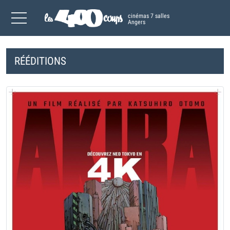
cinémas 7 salles
Angers
RÉÉDITIONS