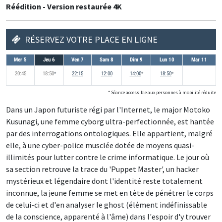
Réédition - Version restaurée 4K
RÉSERVEZ VOTRE PLACE EN LIGNE
Mer 5
Jeu 6
Ven 7
Sam 8
Dim 9
Lun 10
Mar 11
20:45
18:50
accessible aux personnes à mobilité réduites
22:15
12:00
14:00
accessible aux personnes à mobilité réd
18:50
accessible aux personnes
*
*
*
* Séance accessible aux personnes à mobilité réduite
Dans un Japon futuriste régi par l'Internet, le major Motoko
Kusunagi, une femme cyborg ultra-perfectionnée, est hantée
par des interrogations ontologiques. Elle appartient, malgré
elle, à une cyber-police musclée dotée de moyens quasi-
illimités pour lutter contre le crime informatique. Le jour où
sa section retrouve la trace du 'Puppet Master', un hacker
mystérieux et légendaire dont l'identité reste totalement
inconnue, la jeune femme se met en tète de pénétrer le corps
de celui-ci et d'en analyser le ghost (élément indéfinissable
de la conscience, apparenté à l'âme) dans l'espoir d'y trouver