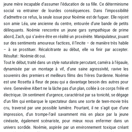
jeune mère incapable d’assumer l’éducation de sa fille. Ce déterminisme
social va entrainer de lourdes conséquences. Dans l’impossibilité
d’admettre ce refus, la seule issue pour Noémie est de fuguer. Elle rejoint
son amie Léa, une ancienne du centre, entourée d’une bande de petits
délinquants. Noémie rencontre un jeune gars sympathique de prime
abord, Zach, qui s’avère être en réalité un proxénète. Manipulateur, jouant
sur des sentiments amoureux factices, il l’incite – de manière très habile
– à se prostituer. Récalcitrante au début, elle va finir par accepter.
Résultat : Noémie dit oui.
Tout le début, traité dans un style naturaliste percutant, caméra à l’épaule,
dynamisée par un montage à vif, d’une saine agressivité, ravive les
souvenirs des premiers et meilleurs films des frères Dardenne. Noémie
est une Rosetta à fleur de peau qui a davantage besoin des autres pour
vivre. Geneviève Albert ne la lâche pas d’un plan, collée à ce corps frêle et
électrique. Un sentiment d’urgence, caractérisé par sa tonicité, se dégage
d’un film qui embarque le spectateur dans une sorte de teen-movie très
cru, traversé par une possible lumière. Pourtant, il ne s’agit que d’une
impression, d’un trompe-l’œil savamment mis en place par la jeune
cinéaste, également scénariste, pour mieux nous enfermer dans un
univers sordide. Noémie, aspirée par un environnement toxique créant