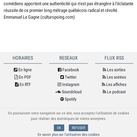
comédiens apportent une authenticité qui n’est pas étrangère à l’éclatante
réussite de ce premier long métrage québécois radical et révolté.
Emmanuel Le Gagne (culturopoing.com)
HORAIRES
RESEAUX
FLUX RSS
En ligne
Facebook
Les sorties
En PDF
Twitter
Les soirées
En RTF
Instagram
Les affiches
Soundcloud
Le podcast
Spotify
© Cybele 2026
En poursuivant votre navigation sur ce site, vous acceptez l’utilisation de cookies
pour réaliser des statistiques de visites anonymes.
OK
REFUSER
En savoir plus sur l'utilisation des cookies