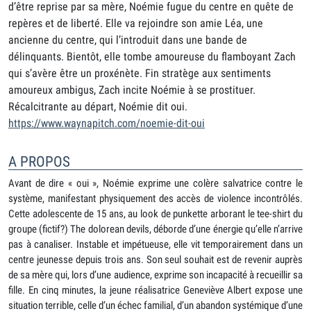
d’être reprise par sa mère, Noémie fugue du centre en quête de
repères et de liberté. Elle va rejoindre son amie Léa, une
ancienne du centre, qui l’introduit dans une bande de
délinquants. Bientôt, elle tombe amoureuse du flamboyant Zach
qui s’avère être un proxénète. Fin stratège aux sentiments
amoureux ambigus, Zach incite Noémie à se prostituer.
Récalcitrante au départ, Noémie dit oui.
https://www.waynapitch.com/noemie-dit-oui
A PROPOS
Avant de dire « oui », Noémie exprime une colère salvatrice contre le
système, manifestant physiquement des accès de violence incontrôlés.
Cette adolescente de 15 ans, au look de punkette arborant le tee-shirt du
groupe (fictif?) The dolorean devils, déborde d’une énergie qu’elle n’arrive
pas à canaliser. Instable et impétueuse, elle vit temporairement dans un
centre jeunesse depuis trois ans. Son seul souhait est de revenir auprès
de sa mère qui, lors d’une audience, exprime son incapacité à recueillir sa
fille. En cinq minutes, la jeune réalisatrice Geneviève Albert expose une
situation terrible, celle d’un échec familial, d’un abandon systémique d’une