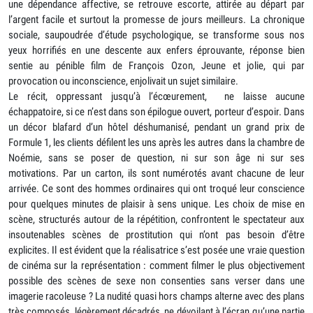
une dépendance affective, se retrouve escorte, attirée au départ par
l’argent facile et surtout la promesse de jours meilleurs. La chronique
sociale, saupoudrée d’étude psychologique, se transforme sous nos
yeux horrifiés en une descente aux enfers éprouvante, réponse bien
sentie au pénible film de François Ozon, Jeune et jolie, qui par
provocation ou inconscience, enjolivait un sujet similaire.
Le récit, oppressant jusqu’à l’écœurement, ne laisse aucune
échappatoire, si ce n’est dans son épilogue ouvert, porteur d’espoir. Dans
un décor blafard d’un hôtel déshumanisé, pendant un grand prix de
Formule 1, les clients défilent les uns après les autres dans la chambre de
Noémie, sans se poser de question, ni sur son âge ni sur ses
motivations. Par un carton, ils sont numérotés avant chacune de leur
arrivée. Ce sont des hommes ordinaires qui ont troqué leur conscience
pour quelques minutes de plaisir à sens unique. Les choix de mise en
scène, structurés autour de la répétition, confrontent le spectateur aux
insoutenables scènes de prostitution qui n’ont pas besoin d’être
explicites. Il est évident que la réalisatrice s’est posée une vraie question
de cinéma sur la représentation : comment filmer le plus objectivement
possible des scènes de sexe non consenties sans verser dans une
imagerie racoleuse ? La nudité quasi hors champs alterne avec des plans
très composés, légèrement décadrés, ne dévoilant à l’écran qu’une partie