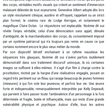
des corps, véritables motifs visuels qui créent un sentiment d’immersion
malaisant délestée de tout voyeurisme. Geneviève Albert adopte dès lors
un style résolument clinique, austère et effrayant, rappelant su un strict
plan formel, le cinéma rare de Lodge Kerrigan, et notamment le
magnifique Claire Dolan. Le réquisitoire est implacable. Noémie dit oui
révèle l’enjeu véritable, celui d’une dénonciation sans appel, dénuée
d’ambiguïté, de la marchandisation des corps, du consentement imposé
par un système patriarcal qui n’a toujours pas remis en cause ce que
certains nomment encore le plus vieux métier du monde.
Par son dispositif itératif enchainant à un rythme nauséeux les
séquences très glauques, Noémie dit oui s’avère parfois inutilement
démonstratif dans son traitement discursif univoque, là où certaines
images se suffisent à elles-mêmes. Il s’agit d’un film à charge contre la
prostitution, motivé par la hargne d’une réalisatrice engagée, posant un
regard très pertinent sur un fléau qui ravage beaucoup de jeunes femmes
(mineures) à qui l’on vole leur jeunesse, et parfois leur vie. Une œuvre
forte et indispensable, remarquablement interprétée par Kelly Depeault,
qui parvient à faire passer toute l’ambivalence d’un personnage à la fois
déterminée et fragile, butée et influençable, mais qui reste d’une grande
vulnérabilité physique et psychique. Autour d’elle, tous les autres