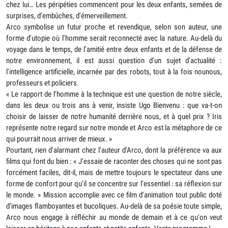
chez lui… Les péripéties commencent pour les deux enfants, semées de
surprises, d'embûches, d'émerveillement.
Arco symbolise un futur proche et revendique, selon son auteur, une
forme d'utopie où l'homme serait reconnecté avec la nature. Au-delà du
voyage dans le temps, de l'amitié entre deux enfants et de la défense de
notre environnement, il est aussi question d'un sujet d'actualité :
l'intelligence artificielle, incarnée par des robots, tout à la fois nounous,
professeurs et policiers.
« Le rapport de l'homme à la technique est une question de notre siècle,
dans les deux ou trois ans à venir, insiste Ugo Bienvenu : que va-t-on
choisir de laisser de notre humanité derrière nous, et à quel prix ? Iris
représente notre regard sur notre monde et Arco est la métaphore de ce
qui pourrait nous arriver de mieux. »
Pourtant, rien d'alarmant chez l'auteur d'Arco, dont la préférence va aux
films qui font du bien : « J'essaie de raconter des choses qui ne sont pas
forcément faciles, dit-il, mais de mettre toujours le spectateur dans une
forme de confort pour qu'il se concentre sur l'essentiel : sa réflexion sur
le monde. » Mission accomplie avec ce film d'animation tout public doté
d'images flamboyantes et bucoliques. Au-delà de sa poésie toute simple,
Arco nous engage à réfléchir au monde de demain et à ce qu'on veut