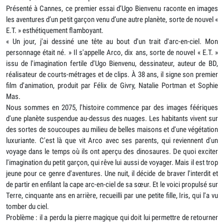
Présenté à Cannes, ce premier essai d’Ugo Bienvenu raconte en images
les aventures d’un petit garçon venu d’une autre planète, sorte de nouvel «
E.T. » esthétiquement flamboyant.
« Un jour, j'ai dessiné une tête au bout d'un trait d'arc-en-ciel. Mon
personnage était né. » Il s'appelle Arco, dix ans, sorte de nouvel « E.T. »
issu de l'imagination fertile d'Ugo Bienvenu, dessinateur, auteur de BD,
réalisateur de courts-métrages et de clips. À 38 ans, il signe son premier
film d'animation, produit par Félix de Givry, Natalie Portman et Sophie
Mas.
Nous sommes en 2075, l'histoire commence par des images féériques
d'une planète suspendue au-dessus des nuages. Les habitants vivent sur
des sortes de soucoupes au milieu de belles maisons et d'une végétation
luxuriante. C'est là que vit Arco avec ses parents, qui reviennent d'un
voyage dans le temps où ils ont aperçu des dinosaures. De quoi exciter
l'imagination du petit garçon, qui rêve lui aussi de voyager. Mais il est trop
jeune pour ce genre d'aventures. Une nuit, il décide de braver l'interdit et
de partir en enfilant la cape arc-en-ciel de sa sœur. Et le voici propulsé sur
Terre, cinquante ans en arrière, recueilli par une petite fille, Iris, qui l'a vu
tomber du ciel.
Problème : il a perdu la pierre magique qui doit lui permettre de retourner