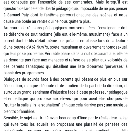
est conspuée par l'ensemble de ses camarades. Mais lorsqu'il est
question de laïcité et de liberté pédagogique, impossible de ne pas penser
à Samuel Paty dont le fantôme parcourt chacune des scènes et nous
cause une boule au ventre qui ne nous quittera plus.
Au cours de réunions pédagogiques mouvementées, l'enseignante doit
se défendre de tout racisme (elle est, elle-même, musulmane) face à un
parent dont le fils n'était même pas présent en classe lors de la lecture
d'une oeuvre d'Ab? Nuw?s, poète musulman et ouvertement homosexuel,
qui leur pose problème. Véritable phare dans la nuit obscurantiste, elle ne
se démonte pas face aux menaces et refuse de se plier aux volontés de
ces parents fanatiques qui détaillent une liste d'oeuvres 'perverses' à
bannir des programmes.
Dialogues de sourds face à des parents qui pèsent de plus en plus sur
l'éducation, manque d'écoute et de soutien de la part de la direction, et
surtout un grand sentiment d'injustice face à cette professeur pédagogue
et empathique qui propose aux élèves qui pourraient être choqués de
"quitter la salle s'ils le souhaitent" afin que cela n'arrive pas ; une musique
bien trop familière.
Sensible, le sujet est traité avec beaucoup d'âme par le réalisateur belge
qui évite tous les écueils en proposant une pluralité de pensées des
belligérants, comme ce père musulman qui soutient sa fille