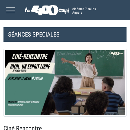
cinémas 7 salles
Angers
SÉANCES SPECIALES
Ciné Rencontre