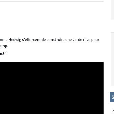
me Hedwig s'efforcent de construire une vie de rêve pour
camp.
ast"
S
Jo