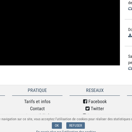
de
Do
Sa
pe
PRATIQUE
RESEAUX
Tarifs et infos
Facebook
Contact
Twitter
Accessibilité
Instagram
 navigation sur ce site, vous acceptez l’utilisation de cookies pour réaliser des statistiques
Mentions légales
Soundcloud
OK
REFUSER
Spotify