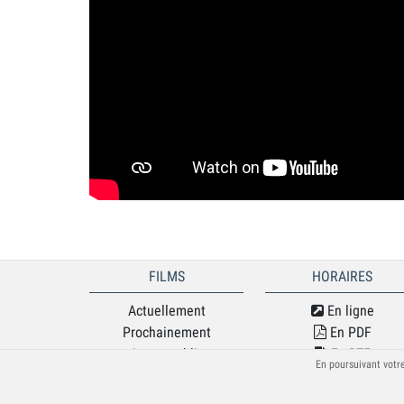
FILMS
HORAIRES
Actuellement
En ligne
Prochainement
En PDF
Jeune public
En RTF
En poursuivant votre
Séances spéciales