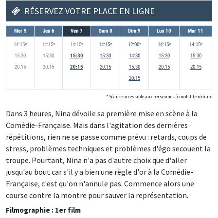
RÉSERVEZ VOTRE PLACE EN LIGNE
Mer 5
Jeu 6
Ven 7
Sam 8
Dim 9
Lun 10
Mar 11
14:15
accessible aux personnes à mobilité réduites
14:15
accessible aux personnes à mobilité réduites
14:15
accessible aux personnes à mobilité réduites
14:15
accessible aux personnes à mobilité réduites
12:00
accessible aux personnes à mobilité ré
14:15
accessible aux personne
14:15
accessib
*
*
*
*
*
*
*
15:30
15:30
15:30
15:30
14:30
15:30
15:30
20:15
20:15
20:15
20:15
15:30
20:15
20:15
20:15
* Séance accessible aux personnes à mobilité réduite
Dans 3 heures, Nina dévoile sa première mise en scène à la
Comédie-Française. Mais dans l'agitation des dernières
répétitions, rien ne se passe comme prévu : retards, coups de
stress, problèmes techniques et problèmes d'égo secouent la
troupe. Pourtant, Nina n'a pas d'autre choix que d'aller
jusqu'au bout car s'il y a bien une règle d'or à la Comédie-
Française, c'est qu'on n'annule pas. Commence alors une
course contre la montre pour sauver la représentation.
Filmographie : 1er film