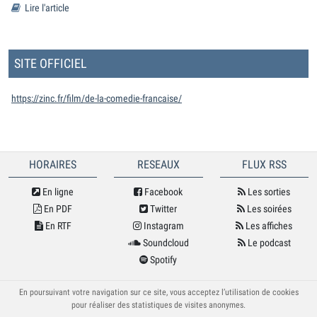
Lire l'article
SITE OFFICIEL
https://zinc.fr/film/de-la-comedie-francaise/
HORAIRES
RESEAUX
FLUX RSS
En ligne
Facebook
Les sorties
En PDF
Twitter
Les soirées
En RTF
Instagram
Les affiches
Soundcloud
Le podcast
Spotify
© Cybele 2026
En poursuivant votre navigation sur ce site, vous acceptez l’utilisation de cookies
pour réaliser des statistiques de visites anonymes.