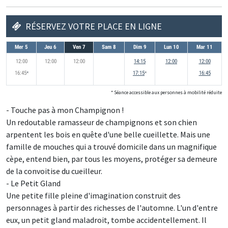
RÉSERVEZ VOTRE PLACE EN LIGNE
Mer 5
Jeu 6
Ven 7
Sam 8
Dim 9
Lun 10
Mar 11
12:00
12:00
12:00
14:15
12:00
12:00
16:45
accessible aux personnes à mobilité réduites
17:15
accessible aux personnes à mobilité réd
16:45
*
*
* Séance accessible aux personnes à mobilité réduite
- Touche pas à mon Champignon !
Un redoutable ramasseur de champignons et son chien
arpentent les bois en quête d'une belle cueillette. Mais une
famille de mouches qui a trouvé domicile dans un magnifique
cèpe, entend bien, par tous les moyens, protéger sa demeure
de la convoitise du cueilleur.
- Le Petit Gland
Une petite fille pleine d'imagination construit des
personnages à partir des richesses de l'automne. L'un d'entre
eux, un petit gland maladroit, tombe accidentellement. Il