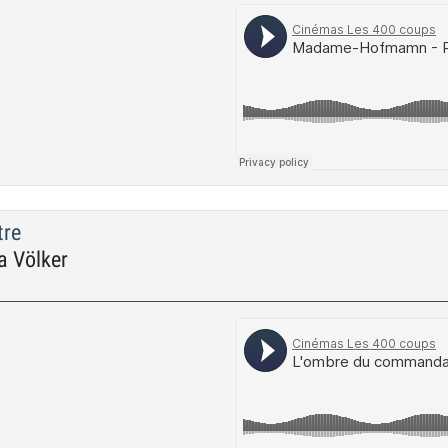
tre
 Völker