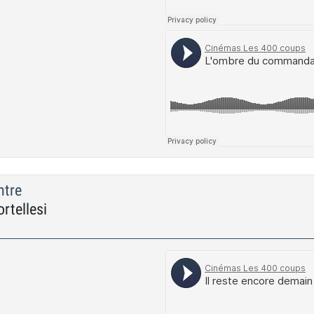
ntre
tellesi