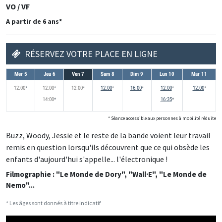
VO / VF
A partir de 6 ans*
RÉSERVEZ VOTRE PLACE EN LIGNE
Mer 5
Jeu 6
Ven 7
Sam 8
Dim 9
Lun 10
Mar 11
12:00
accessible aux personnes à mobilité réduites
12:00
accessible aux personnes à mobilité réduites
12:00
accessible aux personnes à mobilité réduites
12:00
accessible aux personnes à mobilité réduites
16:00
accessible aux personnes à mobilité ré
12:00
accessible aux personne
12:00
accessib
*
*
*
*
*
*
*
14:00
accessible aux personnes à mobilité réduites
16:35
accessible aux personne
*
*
* Séance accessible aux personnes à mobilité réduite
Buzz, Woody, Jessie et le reste de la bande voient leur travail
remis en question lorsqu'ils découvrent que ce qui obsède les
enfants d'aujourd'hui s'appelle... l'électronique !
Filmographie : "Le Monde de Dory", "Wall·E", "Le Monde de
Nemo"...
* Les âges sont donnés à titre indicatif