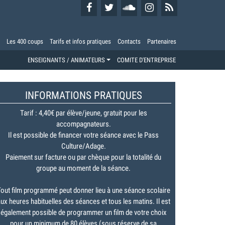
Les 400 coups
Tarifs et infos pratiques
Contacts
Partenaires
ENSEIGNANTS / ANIMATEURS
COMITE D'ENTREPRISE
INFORMATIONS PRATIQUES
Tarif : 4,40€ par élève/jeune, gratuit pour les
accompagnateurs.
Il est possible de financer votre séance avec le Pass
Culture/Adage.
Paiement sur facture ou par chèque pour la totalité du
groupe au moment de la séance.
out film programmé peut donner lieu à une séance scolaire
ux heures habituelles des séances et tous les matins. Il est
également possible de programmer un film de votre choix
pour un minimum de 80 élèves (sous réserve de sa