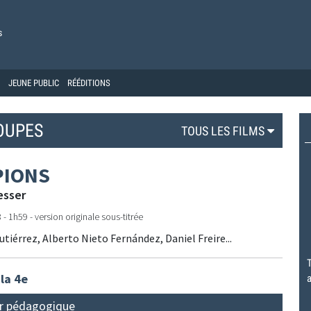
s
JEUNE PUBLIC
RÉÉDITIONS
OUPES
TOUS LES FILMS
PIONS
esser
- 1h59 - version originale sous-titrée
utiérrez, Alberto Nieto Fernández, Daniel Freire...
T
 la 4e
a
r pédagogique