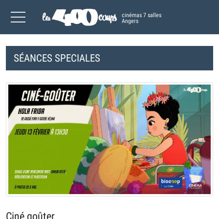
cinémas 7 salles
Angers
SÉANCES SPECIALES
Ciné goûter