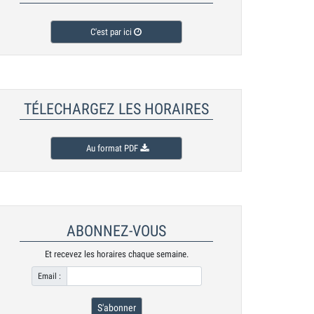
C'est par ici
TÉLECHARGEZ LES HORAIRES
Au format PDF
ABONNEZ-VOUS
Et recevez les horaires chaque semaine.
Avant Première - mardi 18 août
Email :
FJORD de Cristian Mungi
S'abonner