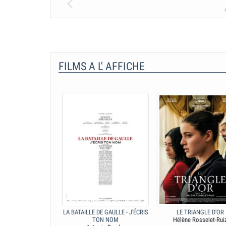
FILMS A L' AFFICHE
 DE GAULLE - L'ÂGE
LA BATAILLE DE GAULLE - J'ÉCRIS
LE TRIANGLE D'OR
DE FER
TON NOM
Hélène Rosselet-Ruiz