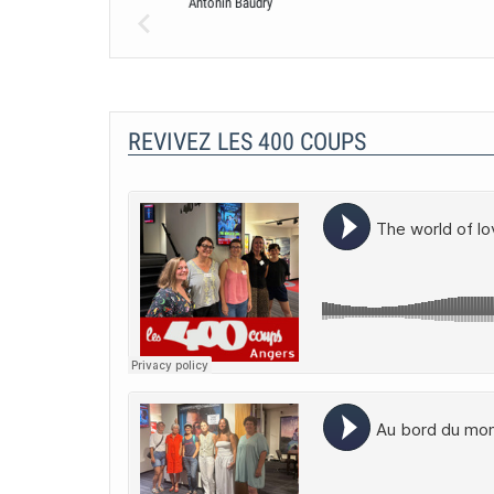
nin Baudry
Antonin Baudry
REVIVEZ LES 400 COUPS