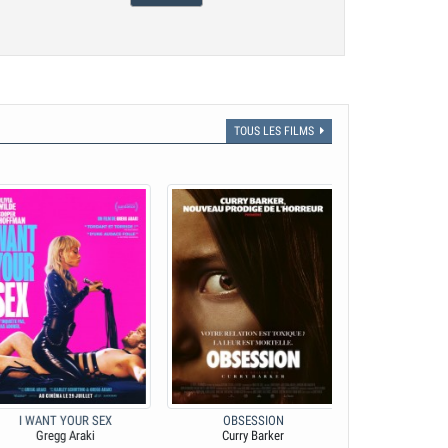
TOUS LES FILMS
I WANT YOUR SEX
OBSESSION
LE TOMBEAU DE
Gregg Araki
Curry Barker
Isao Taka